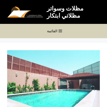
نتقل
مظلات وسواتر
لى
مظلاتي ابتكار
لمحتوى
القائمة