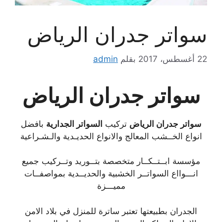
سواتر جدران الرياض
22 أغسطس، 2017
بقلم
admin
سواتر جدران الرياض
سواتر جدران الرياض
تركيب
السواتر الجدارية
بافضل
انواع الخــشب المعالج والانواع الحديـدية والـشـراعية
مؤسسة ابــتــكــار متخصصة بتــوريد وتــركيب جميع
انـــوااع السواتــر الخشبية والحديــدية بمواصفــات
مميـــزة
الجدران بطبيعتها تعتبر ساترة للمنزل في بلاد الامن