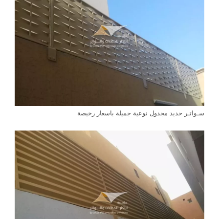
سـواتـر حديد مجدول نوعية جميلة باسعار رخيصة