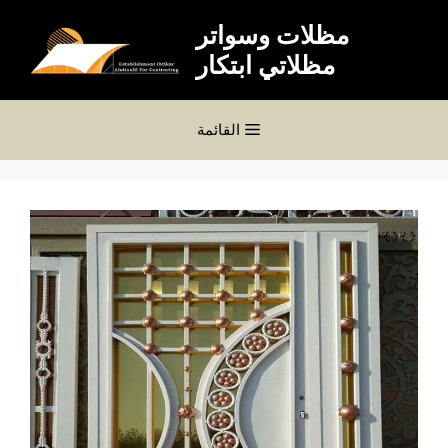
نتقل
مظلات وسواتر
لى
مظلاتي ابتكار
لمحتوى
القائمة