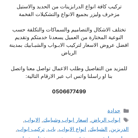
تركيب كافة انواع الدرابزينات من الحديد والاستيل
مزخرف وليزر بجميع الانواع والتشكيلات الفخمة
تختلف الاشكال والتصاميم والسماكات والتكلفة حسب
النوعية المختارة من العميل يسعدنا خدمتكم وتقديم
افضل عروض الاسعار لتركيب الابـواب والشبـابيك بمدينة
الرياض
للمزيد من التفاصيل وطلب الاعمال تواصل معنا واتصل
بنا او راسلنا واتس اب عبر الارقام التالية:
0506677499
التصنيفات
حدادة
الوسوم
ابواب الرياض
,
اسعار ابواب وشبابيك
,
الابواب
,
الدربزين
,
الشبابيك
,
انواع الابواب
,
باب
,
تركيب ابواب
,