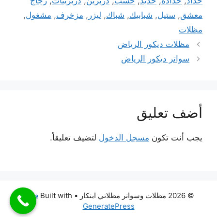
حداد
,
حدادة
,
حديد
,
خشب
,
دربزين
,
دربزينات
,
زجاج
معشق
,
ستيل
,
شبابيك
,
شباك
,
ليزر
,
مزخرف
,
مشغول
,
مظلات
مظلات ديكور الرياض
سواتر ديكور الرياض
أضف تعليق
يجب أنت تكون
مسجل الدخول
لتضيف تعليقاً.
© 2026 مظلات وسواتر مظلاتي ابتكار
• Built with
قالب
GeneratePress