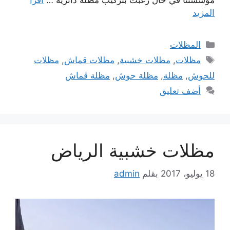
مؤسستنا في حال رغبت بتركيب مظلة دائرية …
اقرأ
المزيد
التصنيفات
المظلات
الوسوم
مظلات
,
مظلات خشبية
,
مظلات قماش
,
مظلات
للحوش
,
مظلة
,
مظلة حوش
,
مظلة قماش
أضف تعليق
مظلات خشبية الرياض
18 يوليو، 2017
بقلم
admin