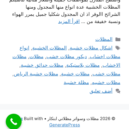
المظلات الخشبية عدة انواع منها المجدول ومنها
الشرائح االوفر اذ ان المجدول شكليا جميل يمرر الهواء
ونسبة خفيفة من …
اقرأ المزيد
التصنيفات
المظلات
الوسوم
اشكال مظلات خشبية
,
المظلات الخشبية
,
انواع
مظلات اخشاب
,
ديكور مظلات خشب
,
مظلات
,
مظلات
الاخشاب
,
مظلات بلاستيكية
,
مظلات حدائق خشبية
,
مظلات خشب
,
مظلات خشبية
,
مظلات خشبية الرياض
,
مظلات خشبيه
,
مظلة خشبية
أضف تعليق
© 2026 مظلات وسواتر مظلاتي ابتكار
• Built with
قالب
GeneratePress