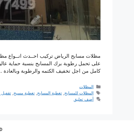
مظلات مسابح الرياض تركيب احــدث انــواع مظل
على تحمل رطوبة برك المسابح بنسبة حماية عال
كامل من اجل تخفيف الكتمه والرطوبة وبالعادة 
التصنيفات
المظلات
الوسوم
المظلات للمسابح
,
تغطية المسابح
,
تغطية مسبح
,
تقفيل 
أضف تعليق
© 2026 مظلات وسو