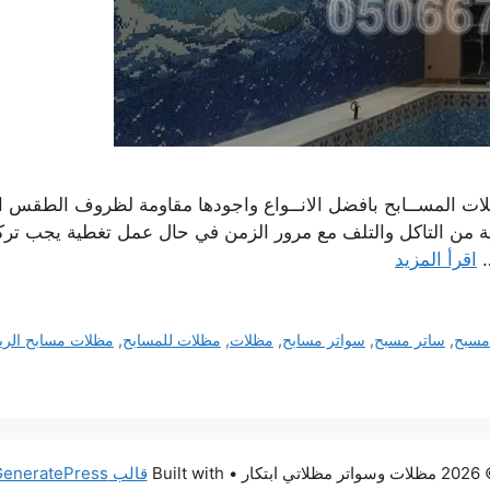
ات المســابح بافضل الانــواع واجودها مقاومة لظروف الطقس ا
ية من التاكل والتلف مع مرور الزمن في حال عمل تغطية يجب ت
…
اقرأ المزيد
مسبح
,
ساتر مسبح
,
سواتر مسابح
,
مظلات
,
مظلات للمسابح
,
مظلات مسابح الر
اتر مظلاتي ابتكار
• Built with
قالب GeneratePress