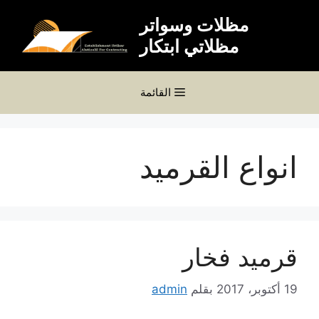
نتقل
مظلات وسواتر
لى
مظلاتي ابتكار
لمحتوى
القائمة
انواع القرميد
قرميد فخار
19 أكتوبر، 2017
بقلم
admin