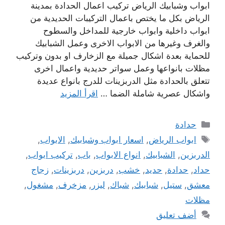
ابواب وشبابيك الرياض تركيب اعمال الحدادة بمدينة
الرياض بكل ما يختص باعمال التركيبات الحديدية من
ابواب داخلية وابواب خارجية للمداخل والسطوح
والغرف وغيرها من الابواب الاخرى وعمل الشبابيك
للحماية بعدة اشكال جميلة مع الزخارف او بدون وتركيب
مظلات بانواعها وعمل سواتر حديدية واعمال اخرى
تتعلق بالحدادة مثل الدربزينات للدرج بانواع عديدة
واشكال عصرية شاملة الضما …
اقرأ المزيد
التصنيفات
حدادة
الوسوم
ابواب الرياض
,
اسعار ابواب وشبابيك
,
الابواب
,
الدربزين
,
الشبابيك
,
انواع الابواب
,
باب
,
تركيب ابواب
,
حداد
,
حدادة
,
حديد
,
خشب
,
دربزين
,
دربزينات
,
زجاج
معشق
,
ستيل
,
شبابيك
,
شباك
,
ليزر
,
مزخرف
,
مشغول
,
مظلات
أضف تعليق