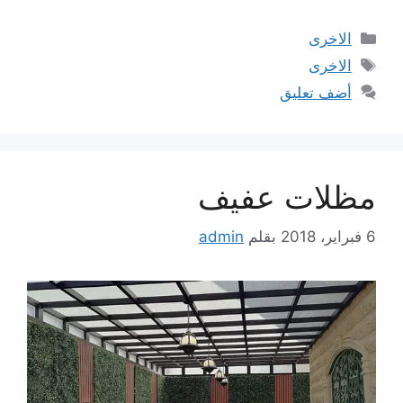
التصنيفات
الاخرى
الوسوم
الاخرى
أضف تعليق
مظلات عفيف
6 فبراير، 2018
بقلم
admin