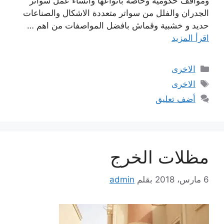
ومواقف حكومية وخاصة بانواعها وانشاء عمل سواتر
الجدران والفلل من سواتر متعددة الاشكال والصناعات
حديد و خشبية وقماش بافضل المواصفات من اهم …
اقرأ المزيد
التصنيفات
الاخرى
الوسوم
الاخرى
أضف تعليق
مظلات الخرج
6 مارس، 2018
بقلم
admin