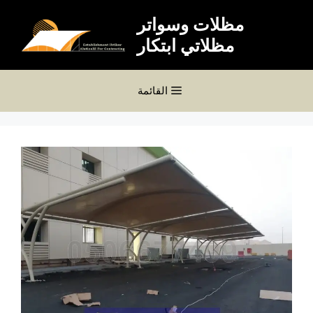
نتقل
مظلات وسواتر
لى
مظلاتي ابتكار
لمحتوى
القائمة